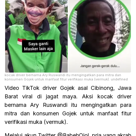
kocak driver bernama Ary Ruswandi itu mengingatkan para mitra dan
konsumen Gojek untuk manfaat fitur verifikasi muka (vermuk). undefined
Video TikTok driver Gojek asal Cibinong, Jawa
Barat viral di jagat maya. Aksi kocak driver
bernama Ary Ruswandi itu mengingatkan para
mitra dan konsumen Gojek untuk manfaat fitur
verifikasi muka (vermuk).
Melalui akun Twitter @BabehOjol, pria yang akrab