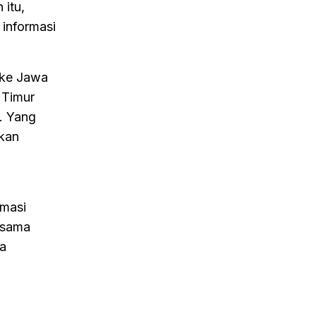
 itu,
informasi
 ke Jawa
 Timur
. Yang
kan
rmasi
asama
ya