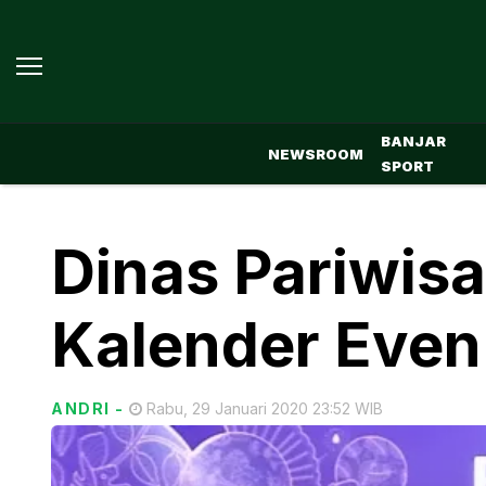
BANJAR
NEWSROOM
SPORT
Dinas Pariwis
Kalender Eve
ANDRI
-
Rabu, 29 Januari 2020 23:52 WIB