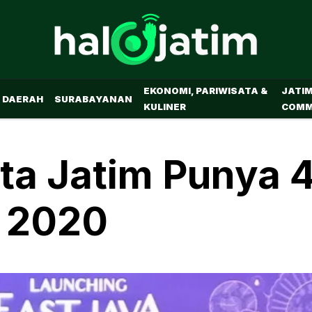
EKONOMI, PARIWISATA &
JATI
DAERAH
SURABAYANAN
KULINER
COMM
ata Jatim Punya 
n 2020