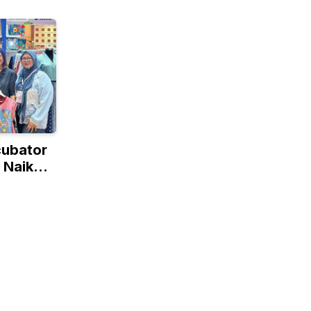
cubator
 Naik
lobal