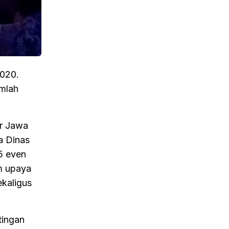
2020.
umlah
ur Jawa
a Dinas
5 even
m upaya
kaligus
tingan