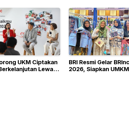
orong UKM Ciptakan
BRI Resmi Gelar BRIn
Berkelanjutan Lewat
2026, Siapkan UMKM
 RISE
Kelas hingga Pasar G