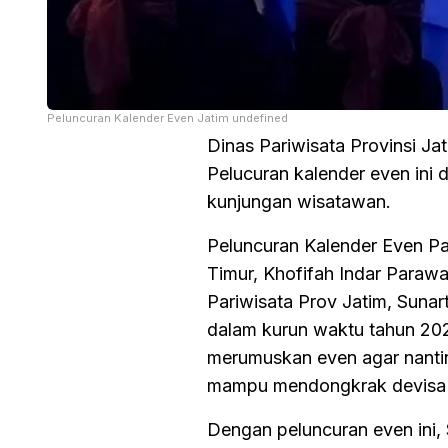
Peluncuran Kalender Even Jatim undefined
Dinas Pariwisata Provinsi J
Pelucuran kalender even in
kunjungan wisatawan.
Peluncuran Kalender Even P
Timur, Khofifah Indar Parawa
Pariwisata Prov Jatim, Suna
dalam kurun waktu tahun 20
merumuskan even agar nanti
mampu mendongkrak devisa ba
Dengan peluncuran even ini,