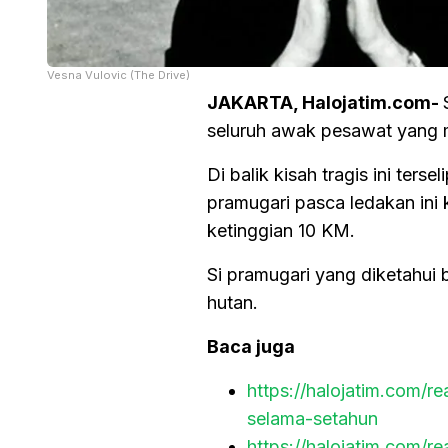
Vesna Vulovic (The Drive)
JAKARTA, Halojatim.com-
seluruh awak pesawat yang m
Di balik kisah tragis ini ter
pramugari pasca ledakan ini
ketinggian 10 KM.
Si pramugari yang diketahui 
hutan.
Baca juga
https://halojatim.com/r
selama-setahun
https://halojatim.com