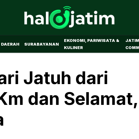
EKONOMI, PARIWISATA &
JATI
DAERAH
SURABAYANAN
KULINER
COMM
ri Jatuh dari
 Km dan Selamat,
a