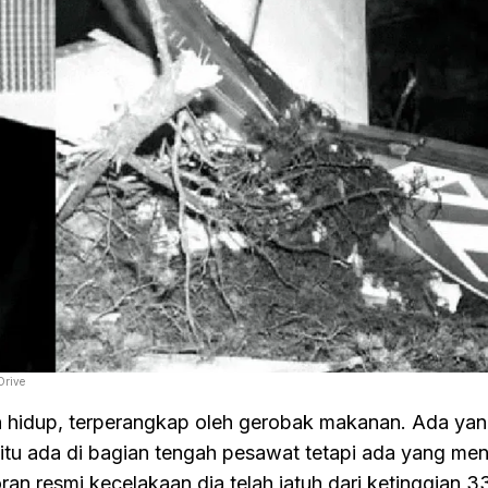
Drive
n hidup, terperangkap oleh gerobak makanan. Ada ya
u ada di bagian tengah pesawat tetapi ada yang men
oran resmi kecelakaan dia telah jatuh dari ketinggian 