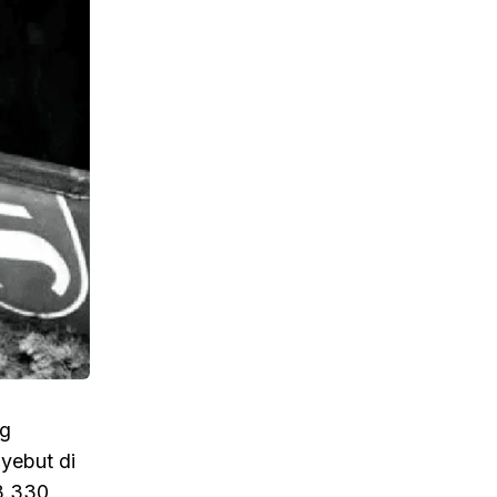
ng
yebut di
33.330