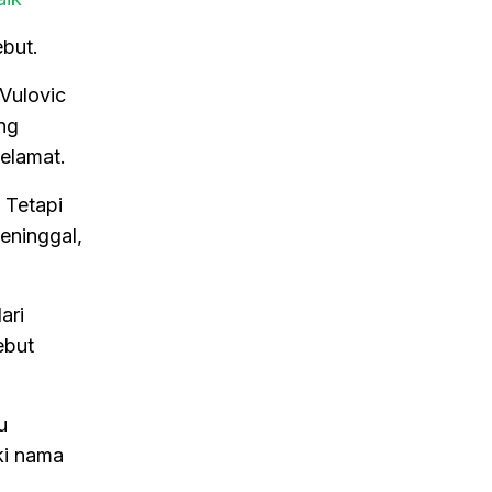
ebut.
 Vulovic
ang
elamat.
 Tetapi
eninggal,
ari
ebut
u
ki nama