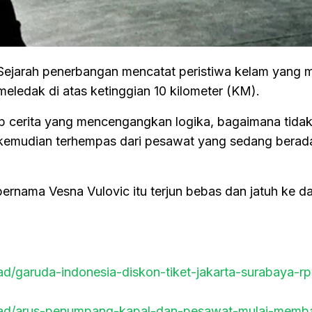
Sejarah penerbangan mencatat peristiwa kelam yang
eledak di atas ketinggian 10 kilometer (KM).
selip cerita yang mencengangkan logika, bagaimana tida
 kemudian terhempas dari pesawat yang sedang berada
bernama Vesna Vulovic itu terjun bebas dan jatuh ke d
ead/garuda-indonesia-diskon-tiket-jakarta-surabaya-rp
/read/arus-penumpang-kapal-dan-pesawat-mulai-memb