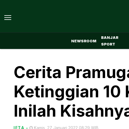
BANJAR
NEWSROOM
SPORT
Cerita Pramuga
Ketinggian 10
Inilah Kisahny
IFTA
-
Kamis, 27 Januari 2022 08:29 WIB