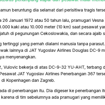
mun beruntung dia selamat dari perisitiwa tragis ters
a 26 Januari 1972 atau 50 tahun lalu, pramugari Vesna
 33.000 kaki atau 10.000 meter (10 km) saat pesawat y
jatuh di pegunungan Cekoslowakia, dan secara ajaib s
 tertinggi yang pernah dialami manusia tanpa parasut.
ak lainnya di JAT Yugoslav Airlines Douglas DC-9 m
hnya menyenangkan.
2, Vulovic bekerja di atas DC-9-32 YU-AHT, terbang d
Pesawat JAT Yugoslav Airlines Penerbangan 367 ters
n di Kopenhagen dan Zagreb.
ada di penerbangan itu. Dia digeser ke penerbangan it
n karena di tim sebelumnya ada pramugari yang memili