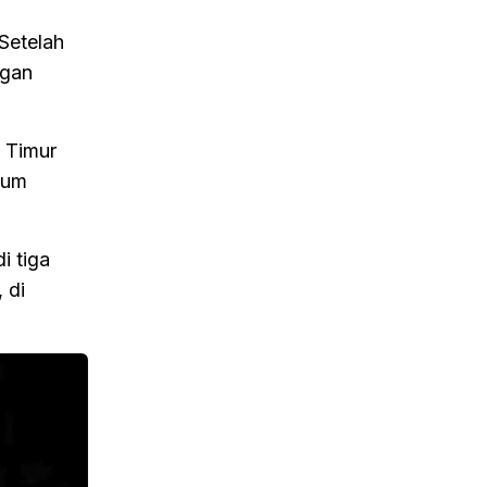
Setelah
ngan
 Timur
lum
i tiga
 di