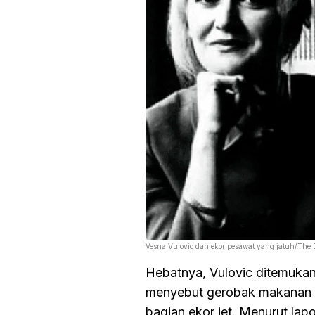
Vesna Vulovic dan ekor pesawat yang jatuh/The 
Hebatnya, Vulovic ditemuka
menyebut gerobak makanan it
bagian ekor jet. Menurut lap