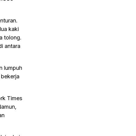
enturan.
dua kaki
a tolong.
i antara
an lumpuh
 bekerja
ork Times
 Namun,
an