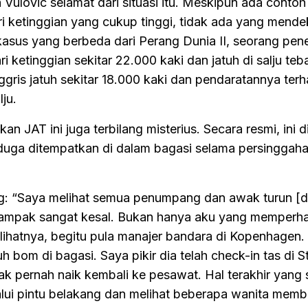
ulovic selamat dari situasi itu. Meskipun ada contoh l
i ketinggian yang cukup tinggi, tidak ada yang mende
asus yang berbeda dari Perang Dunia II, seorang pen
i ketinggian sekitar 22.000 kaki dan jatuh di salju teba
ris jatuh sekitar 18.000 kaki dan pendaratannya terh
ju.
 JAT ini juga terbilang misterius. Secara resmi, ini d
uga ditempatkan di dalam bagasi selama persinggaha
: “Saya melihat semua penumpang dan awak turun [d
tampak sangat kesal. Bukan hanya aku yang memperh
lihatnya, begitu pula manajer bandara di Kopenhagen. 
h bom di bagasi. Saya pikir dia telah check-in tas di 
ak pernah naik kembali ke pesawat. Hal terakhir yang 
lui pintu belakang dan melihat beberapa wanita memb