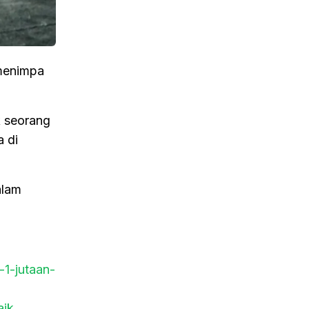
 menimpa
k seorang
 di
alam
-1-jutaan-
aik