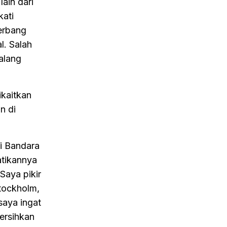
ain dari
kati
erbang
l. Salah
alang
ikaitkan
n di
i Bandara
atikannya
Saya pikir
Stockholm,
saya ingat
ersihkan