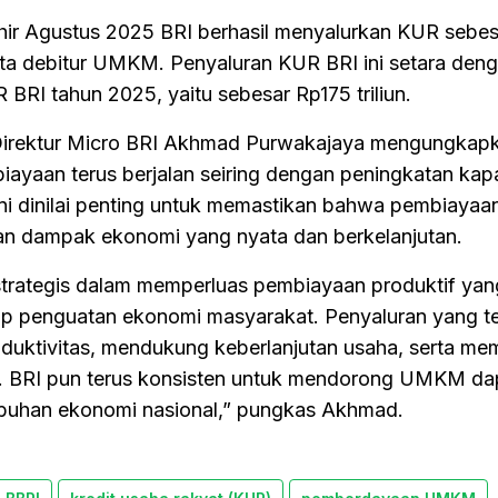
khir Agustus 2025 BRI berhasil menyalurkan KUR sebes
juta debitur UMKM. Penyaluran KUR BRI ini setara den
 BRI tahun 2025, yaitu sebesar Rp175 triliun.
Direktur Micro BRI Akhmad Purwakajaya mengungkap
ayaan terus berjalan seiring dengan peningkatan kap
i dinilai penting untuk memastikan bahwa pembiayaa
an dampak ekonomi yang nyata dan berkelanjutan.
trategis dalam memperluas pembiayaan produktif yan
p penguatan ekonomi masyarakat. Penyaluran yang t
duktivitas, mendukung keberlanjutan usaha, serta m
as. BRI pun terus konsisten untuk mendorong UMKM da
buhan ekonomi nasional,” pungkas Akhmad.