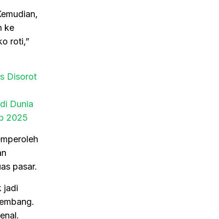
Kemudian,
n ke
 roti,”
s Disorot
di Dunia
up 2025
memperoleh
an
as pasar.
 jadi
kembang.
enal.