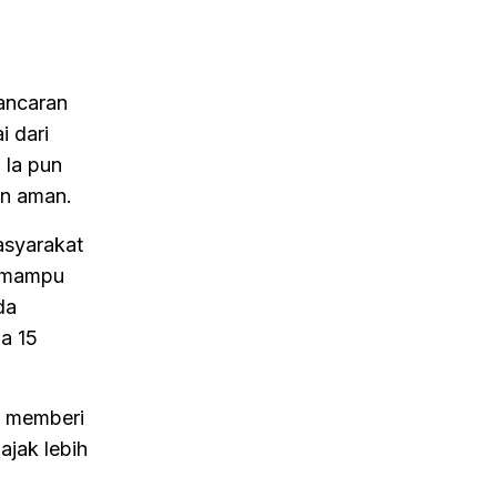
lancaran
i dari
 Ia pun
an aman.
asyarakat
i mampu
da
a 15
sa memberi
ajak lebih