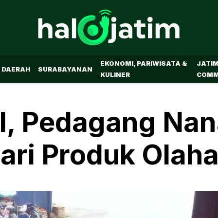
EKONOMI, PARIWISATA &
JATI
DAERAH
SURABAYANAN
KULINER
COMM
I, Pedagang Na
ari Produk Olah