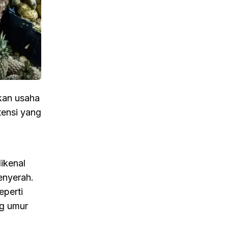
nkan usaha
tensi yang
ikenal
enyerah.
eperti
ng umur