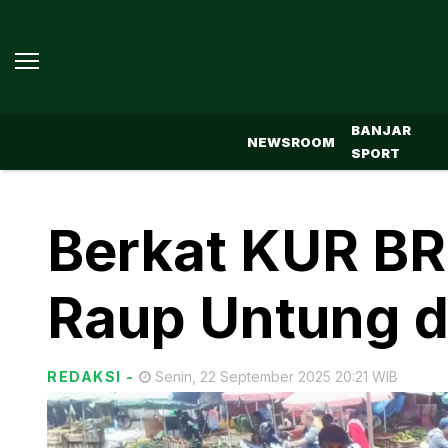
BANJAR
NEWSROOM
SPORT
Berkat KUR BR
Raup Untung d
REDAKSI
-
Senin, 22 September 2025 20:21 WIB