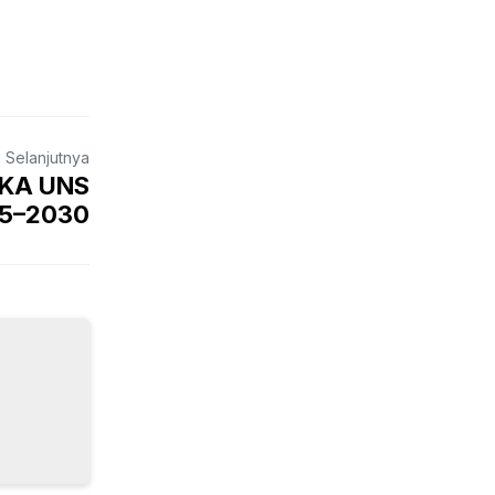
a Selanjutnya
 IKA UNS
25–2030