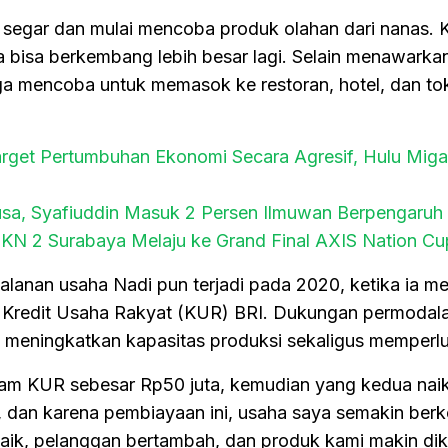
 segar dan mulai mencoba produk olahan dari nanas. 
a bisa berkembang lebih besar lagi. Selain menawarka
ga mencoba untuk memasok ke restoran, hotel, dan toko
get Pertumbuhan Ekonomi Secara Agresif, Hulu Miga
sa, Syafiuddin Masuk 2 Persen Ilmuwan Berpengaruh 
MKN 2 Surabaya Melaju ke Grand Final AXIS Nation C
jalanan usaha Nadi pun terjadi pada 2020, ketika ia 
 Kredit Usaha Rakyat (KUR) BRI. Dukungan permodal
m meningkatkan kapasitas produksi sekaligus memperlu
am KUR sebesar Rp50 juta, kemudian yang kedua naik
, dan karena pembiayaan ini, usaha saya semakin ber
aik, pelanggan bertambah, dan produk kami makin dik