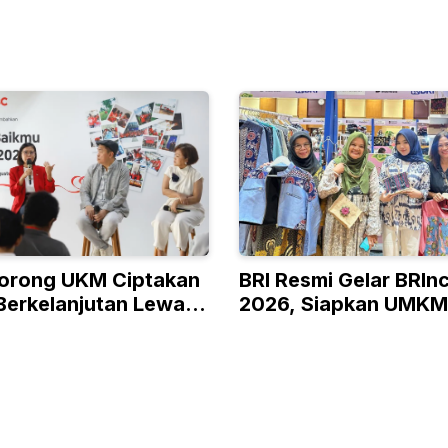
orong UKM Ciptakan
BRI Resmi Gelar BRIn
Berkelanjutan Lewat
2026, Siapkan UMKM
 RISE
Kelas hingga Pasar G