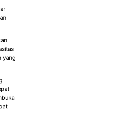
ar
gan
kan
asitas
n yang
g
epat
embuka
pat