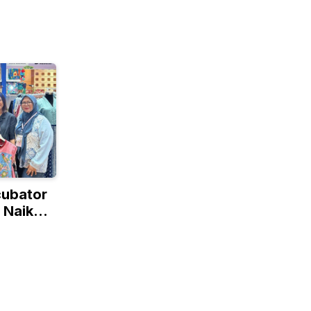
cubator
 Naik
lobal