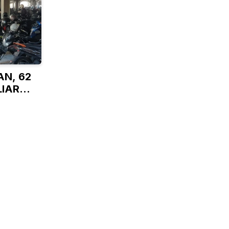
N, 62
LIAR
N