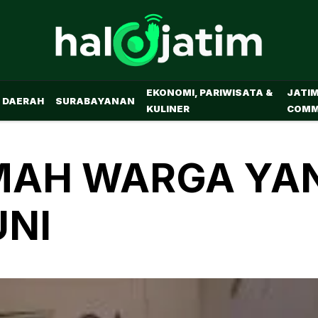
EKONOMI, PARIWISATA &
JATI
DAERAH
SURABAYANAN
KULINER
COMM
MAH WARGA YA
UNI