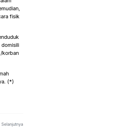
dalam
emudian,
ra fisik
penduduk
domisili
 /korban
umah
a. (*)
a Selanjutnya