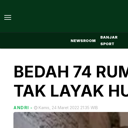
BANJAR
NEWSROOM
SPORT
BEDAH 74 RU
TAK LAYAK H
ANDRI
-
Kamis, 24 Maret 2022 21:35 WIB