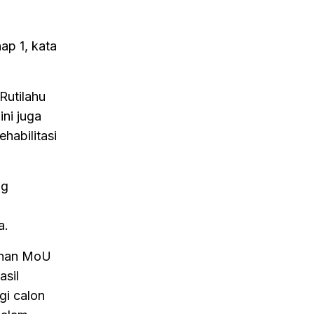
ap 1, kata
Rutilahu
ni juga
habilitasi
ng
a.
ganan MoU
asil
gi calon