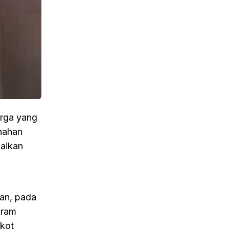
rga yang
nahan
baikan
n
an, pada
gram
mkot