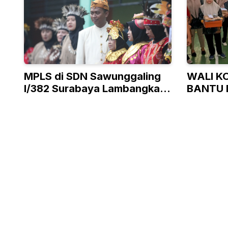
MPLS di SDN Sawunggaling
WALI K
I/382 Surabaya Lambangkan
BANTU 
Ke-Bhineka Tunggal Ika-an
TAK M