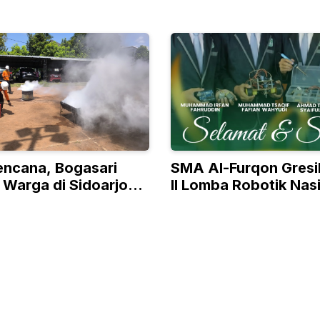
encana, Bogasari
SMA Al-Furqon Gresi
 Warga di Sidoarjo
II Lomba Robotik Nas
ebakaran