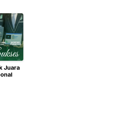
k Juara
ional