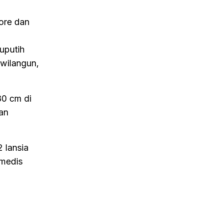
sore dan
uputih
wilangun,
80 cm di
dan
 lansia
 medis