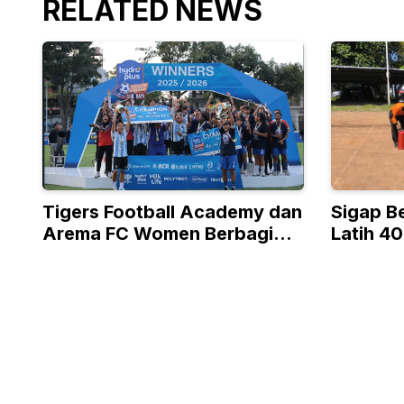
RELATED NEWS
Tigers Football Academy dan
Sigap B
Arema FC Women Berbagi
Latih 40
Gelar di Dua Kategori Umur
Atasi K