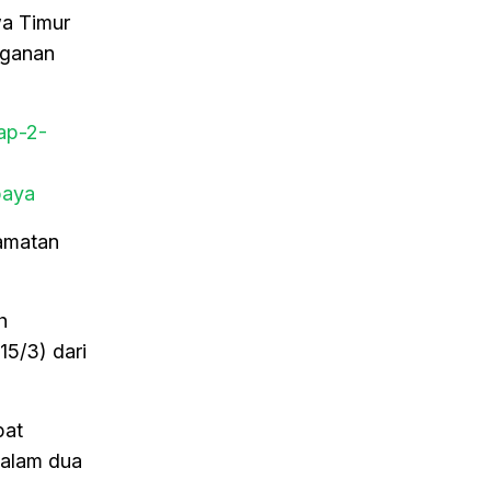
a Timur
nganan
ap-2-
baya
camatan
h
15/3) dari
pat
dalam dua