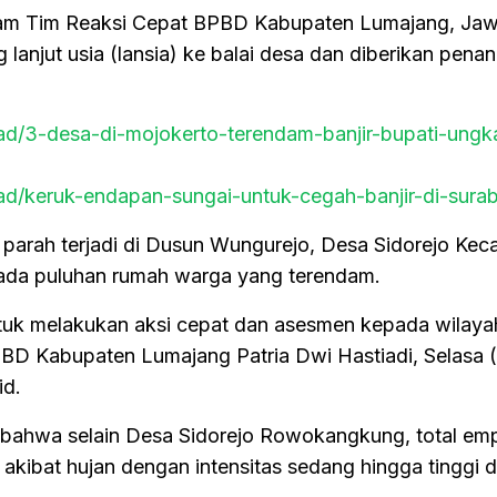
lam Tim Reaksi Cepat BPBD Kabupaten Lumajang, Jaw
lanjut usia (lansia) ke balai desa dan diberikan pena
read/3-desa-di-mojokerto-terendam-banjir-bupati-ungk
ead/keruk-endapan-sungai-untuk-cegah-banjir-di-sura
parah terjadi di Dusun Wungurejo, Desa Sidorejo Ke
ada puluhan rumah warga yang terendam.
tuk melakukan aksi cepat dan asesmen kepada wilaya
BD Kabupaten Lumajang Patria Dwi Hastiadi, Selasa (
id.
 bahwa selain Desa Sidorejo Rowokangkung, total em
akibat hujan dengan intensitas sedang hingga tinggi 