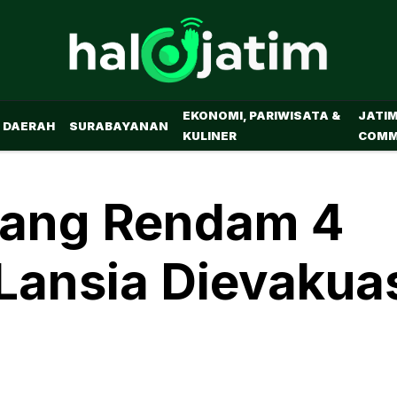
EKONOMI, PARIWISATA &
JATI
DAERAH
SURABAYANAN
KULINER
COMM
ajang Rendam 4
Lansia Dievakua