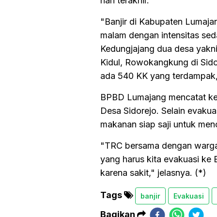
hari terakhir.
"Banjir di Kabupaten Lumajan
malam dengan intensitas se
Kedungjajang dua desa yakn
Kidul, Rowokangkung di Sid
ada 540 KK yang terdampak,"
BPBD Lumajang mencatat keti
Desa Sidorejo. Selain evakua
makanan siap saji untuk me
"TRC bersama dengan warga m
yang harus kita evakuasi ke
karena sakit," jelasnya. (*)
Tags
banjir
Evakuasi
Bagikan