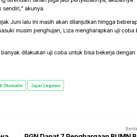
 sendiri,” akunya.
ak Juni lalu ini masih akan dilanjutkan hingga bebera
asuki musim penghujan, Liza mengharapkan uji coba 
 banyak dilakukan uji coba untuk bisa bekerja dengan 
i Otomatis
Jajar Legowo
Berit
swa
PGN Dapat 7 Penghargaan BUMN B