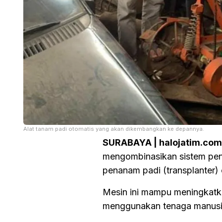
Alat tanam padi otomatis yang akan dikembangkan ke depannya.
SURABAYA | halojatim.co
mengombinasikan sistem pe
penanam padi (transplanter) 
Mesin ini mampu meningkatka
menggunakan tenaga manusia 