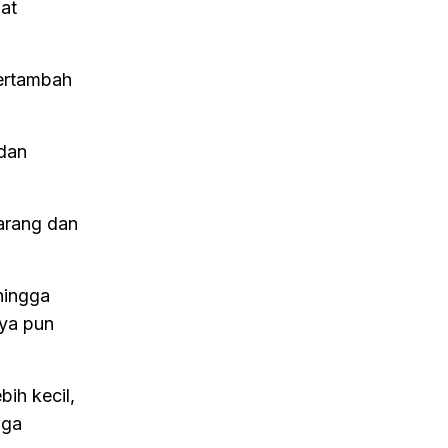
at
ertambah
 dan
jarang dan
hingga
nya pun
ih kecil,
uga