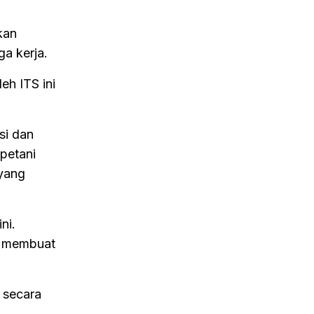
kan
a kerja.
eh ITS ini
si dan
 petani
 yang
ni.
a membuat
 secara