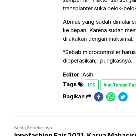
transplanter suka belok-belok
Abmas yang sudah dimulai sej
ke depan. Karena sudah mem
dilakukan dengan maksimal.
“Sebab microcontroller harus
dioperasikan,” pungkasnya.
Editor:
Asih
Tags
ITS
Alat Tanam Pad
Bagikan
Berita Sebelumnya
Innofashion Fair 2021, Karya Mahasi