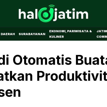
EKONOMI, PARIWISATA &
JATI
DAERAH
SURABAYANAN
KULINER
COMM
di Otomatis Bua
atkan Produktivi
sen