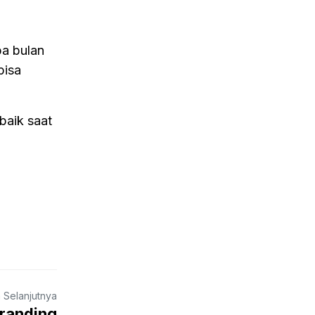
pa bulan
bisa
baik saat
a Selanjutnya
randing