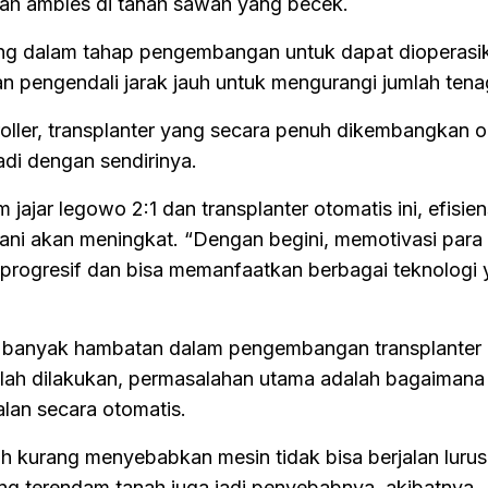
ah ambles di tanah sawah yang becek.
edang dalam tahap pengembangan untuk dapat dioperasi
 pengendali jarak jauh untuk mengurangi jumlah tenag
ller, transplanter yang secara penuh dikembangkan ol
di dengan sendirinya.
ajar legowo 2:1 dan transplanter otomatis ini, efisien
petani akan meningkat. “Dengan begini, memotivasi para
a progresif dan bisa memanfaatkan berbagai teknologi
banyak hambatan dalam pengembangan transplanter i
telah dilakukan, permasalahan utama adalah bagaiman
alan secara otomatis.
ih kurang menyebabkan mesin tidak bisa berjalan lurus
ng terendam tanah juga jadi penyebabnya, akibatnya