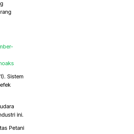
ng
urang
mber-
-hoaks
1). Sistem
 efek
 udara
ustri ini.
tas Petani