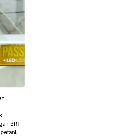
an
k
ngan BRI
petani.