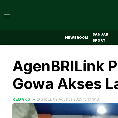
BANJAR
NEWSROOM
SPORT
AgenBRILink P
Gowa Akses L
REDAKSI
-
Sabtu, 09 Agustus 2025 15:10 WIB