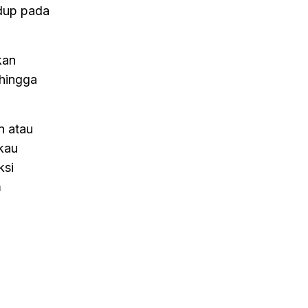
idup pada
kan
 hingga
n atau
kau
ksi
m