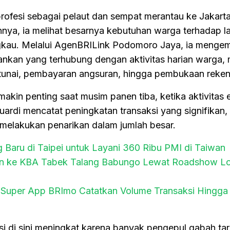
ofesi sebagai pelaut dan sempat merantau ke Jakarta
nya, ia melihat besarnya kebutuhan warga terhadap l
gkau. Melalui AgenBRILink Podomoro Jaya, ia meng
nkan yang terhubung dengan aktivitas harian warga, m
n tunai, pembayaran angsuran, hingga pembukaan reken
akin penting saat musim panen tiba, ketika aktivitas
ardi mencatat peningkatan transaksi yang signifikan,
 melakukan penarikan dalam jumlah besar.
 Baru di Taipei untuk Layani 360 Ribu PMI di Taiwan
an ke KBA Tabek Talang Babungo Lewat Roadshow 
 Super App BRImo Catatkan Volume Transaksi Hingga
i di sini meningkat karena banyak pengepul gabah tari