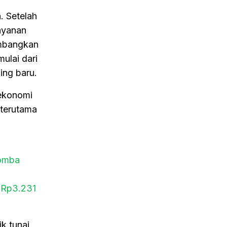
. Setelah
ayanan
embangkan
ulai dari
ing baru.
 ekonomi
 terutama
Lomba
 Rp3.231
k tunai