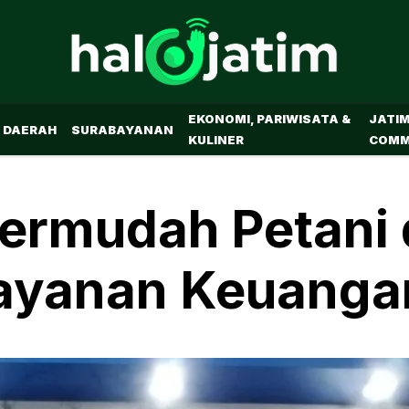
EKONOMI, PARIWISATA &
JATI
DAERAH
SURABAYANAN
KULINER
COMM
ermudah Petani 
ayanan Keuanga