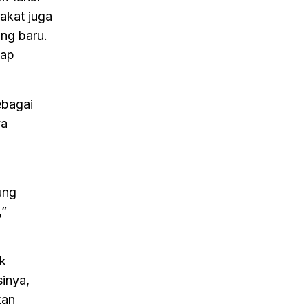
rakat juga
ing baru.
kap
ebagai
ya
ung
,”
uk
sinya,
kan