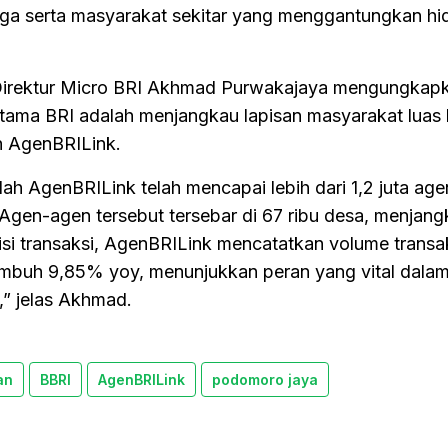
rga serta masyarakat sekitar yang menggantungkan h
Direktur Micro BRI Akhmad Purwakajaya mengungkap
tama BRI adalah menjangkau lapisan masyarakat luas
an AgenBRILink.
lah AgenBRILink telah mencapai lebih dari 1,2 juta age
gen-agen tersebut tersebar di 67 ribu desa, menjang
 sisi transaksi, AgenBRILink mencatatkan volume transa
tumbuh 9,85% yoy, menunjukkan peran yang vital dala
” jelas Akhmad.
an
BBRI
AgenBRILink
podomoro jaya