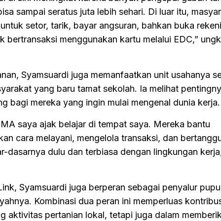
sa sampai seratus juta lebih sehari. Di luar itu, masya
untuk setor, tarik, bayar angsuran, bahkan buka reken
uk bertransaksi menggunakan kartu melalui EDC,” ung
anan, Syamsuardi juga memanfaatkan unit usahanya s
yarakat yang baru tamat sekolah. Ia melihat pentingn
 bagi mereka yang ingin mulai mengenal dunia kerja.
SMA saya ajak belajar di tempat saya. Mereka bantu
rkan cara melayani, mengelola transaksi, dan bertangg
r-dasarnya dulu dan terbiasa dengan lingkungan kerja
ink, Syamsuardi juga berperan sebagai penyalur pup
layahnya. Kombinasi dua peran ini memperluas kontribu
aktivitas pertanian lokal, tetapi juga dalam memberi