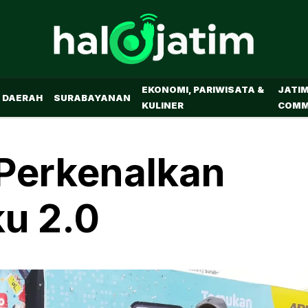
EKONOMI, PARIWISATA &
JATI
DAERAH
SURABAYANAN
KULINER
COMM
 Perkenalkan
ku 2.0