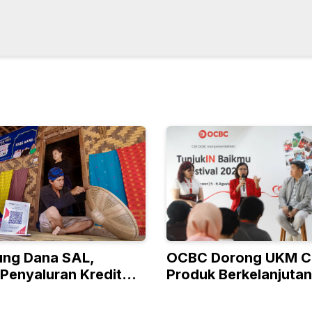
ung Dana SAL,
OCBC Dorong UKM C
 Penyaluran Kredit
Produk Berkelanjuta
tas ke Sektor Riil
Program RISE