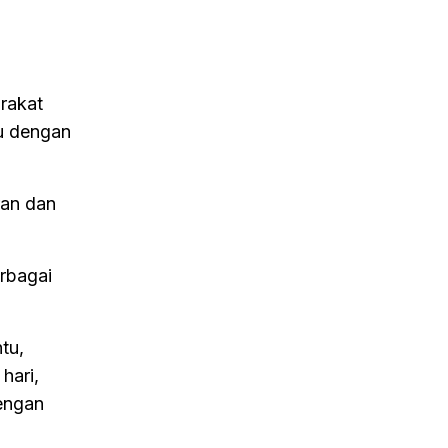
rakat
ku dengan
ran dan
erbagai
tu,
hari,
engan