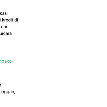
kasi
kredit di
l dan
secara
embako-
a
langgan,