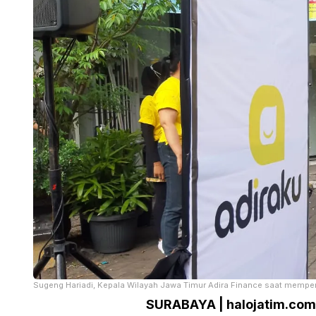
Sugeng Hariadi, Kepala Wilayah Jawa Timur Adira Finance saat memperke
SURABAYA | halojatim.com