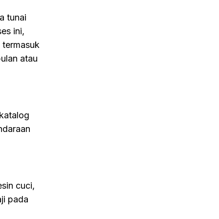
a tunai
s ini,
, termasuk
bulan atau
katalog
endaraan
sin cuci,
ji pada