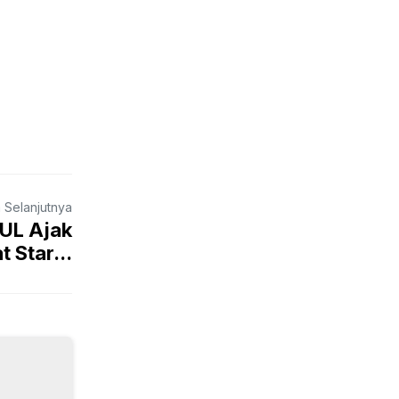
a Selanjutnya
PUL Ajak
 Star...